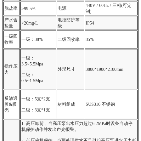
440V / 60Hz / 三相(可定
脱盐率
电源
>99.5%
制)
产水含
电控防护等
<20mg/L
IP54
盐量
级
一级回
一级：38
%
二级回收率
85%
收率
一级：
3.5~5.5Mp
a
操作压
外形尺寸
3800*1900*2100mm
力
二级：
0.5~1.5Mpa
反渗透
一级：5支*2
支
膜&膜
材料组成
SUS316 不锈钢
二级：3支*1支
壳
1. 高压卸荷，当高压泵出水压力超过6.2MPa时设备自动停
机保护动作并发出声光报警。
2. 低压停机保护，当预处理供水不足引起高压泵进水压力低