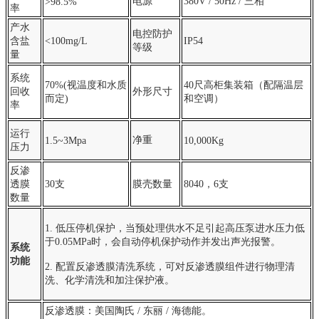
电源
380V / 50Hz / 三相
>98.5%
率
产水
电控防护
含盐
<100mg/L
IP54
等级
量
系统
70%
(视温度和水质
40尺高柜集装
箱
（配隔温层
回收
外形尺寸
而定)
和空调）
率
运行
净重
1.5~3Mpa
10,000Kg
压力
反渗
透膜
30支
膜壳数量
8040，6支
数量
1. 低压停机保护，当预处理供水不足引起高压泵进水压力低
于0.05MPa时，会自动停机保护动作并发出声光报警。
系统
功能
2. 配置反渗透膜清洗系统，可对反渗透膜组件进行物理清
洗、化学清洗和加注保护液。
反渗透膜：美国陶氏 / 东丽 / 海德能。