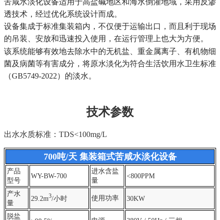
苦咸水淡化设备适用于高盐碱地区和海水倒灌地域，采用反渗
透技术，经过优化系统设计而成。
设备集成于标准集装箱内，不仅便于运输出口，而且利于现场
的吊装、安放和迅速投入使用，在运行管理上也大为方便。
该系统能够有效地去除水中的无机盐、重金属离子、有机物细
菌及病菌等有害成分，将原水淡化为符合生活饮用水卫生标准
（GB5749-2022）的淡水。
技术参数
出水水质
标准：TDS<100mg/L
700吨/天 集装箱式苦咸水淡化设备
产品
进水含盐
WY-BW-700
<800PPM
型号
量
产水
3
使用功率
29.2m
/小时
30KW
量
脱盐