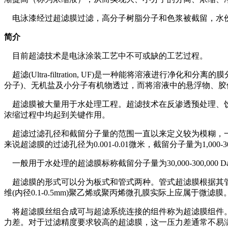
电泳漆经过超滤膜过滤，高分子树脂分子和色浆被截留，水份
简介
目前超滤技术是电泳涂装工艺中不可或缺的工艺过程。
超滤(Ultra-filtration, UF)是一种能将溶液进
分子)、无机盐及小分子有机物透过，而将溶液中的悬浮物、
超滤膜被大量用于水处理工程。超滤技术在反渗透预处理、饮
浓缩过程中均起到关键作用。
超滤过滤孔径和截留分子量的范围一直以来定义较为模糊，一般认为超滤膜的过滤孔径
来说超滤膜的过滤孔径为0.001-0.01微米，截留分子量为1,000-3
一般用于水处理的超滤膜标称截留分子量为30,000-300,000 D
超滤膜的形式可以分为板式和管式两种。管式超滤膜根据其管
维(内径0.1-0.5mm)聚乙烯或聚丙烯微孔膜实际上应属于微滤膜
将超滤膜丝组合成可与超滤系统连接的组件称为超滤膜组件。
力差。对于过滤精度要求较高的超滤膜，这一压力差通常不易