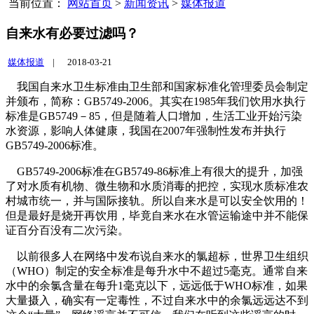
当前位置：
网站首页
>
新闻资讯
>
媒体报道
自来水有必要过滤吗？
媒体报道
|
2018-03-21
我国自来水卫生标准由卫生部和国家标准化管理委员会制定
并颁布，简称：GB5749-2006。其实在
1985
年我们饮用水执行
标准是GB5749－85，但是随着人口增加，生活工业开始污染
水资源，影响人体健康，我国在2007年强制性发布并执行
GB5749-2006标准。
GB5749-2006标准在GB5749-86标准上有很大的提升，加强
了对水质有机物、微生物和水质消毒的把控，实现水质标准农
村城市统一，并与国际接轨。所以自来水是可以安全饮用的！
但是最好是烧开再饮用，毕竟自来水在水管运输途中并不能保
证百分百没有二次污染。
以前很多人在网络中发布说自来水的氯超标，世界卫生组织
（WHO）制定的安全标准是每升水中不超过5毫克。通常自来
水中的余氯含量在每升1毫克以下，远远低于WHO标准，如果
大量摄入，确实有一定毒性，不过自来水中的余氯远远达不到