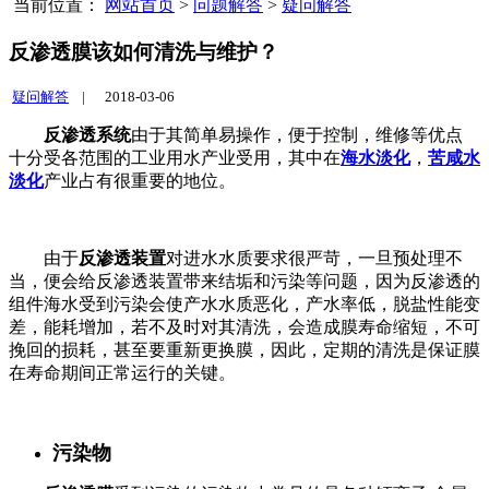
当前位置：
网站首页
>
问题解答
>
疑问解答
反渗透膜该如何清洗与维护？
疑问解答
|
2018-03-06
反渗透系统
由于其简单易操作，便于控制，维修等优点
十分受各范围的工业用水产业受用，其中在
海水淡化
，
苦咸水
淡化
产业占有很重要的地位。
由于
反渗透装置
对进水水质要求很严苛，一旦预处理不
当，便会给反渗透装置带来结垢和污染等问题，因为反渗透的
组件海水受到污染会使产水水质恶化，产水率低，脱盐性能变
差，能耗增加，若不及时对其清洗，会造成膜寿命缩短，不可
挽回的损耗，甚至要重新更换膜，因此，定期的清洗是保证膜
在寿命期间正常运行的关键。
污染物