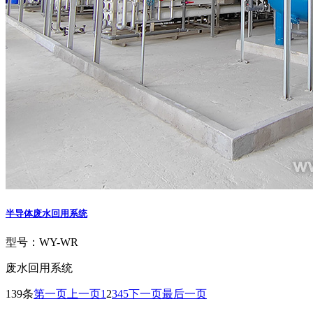
半导体废水回用系统
型号：WY-WR
废水回用系统
139条
第一页
上一页
1
2
3
4
5
下一页
最后一页