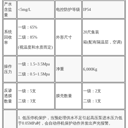
产水
含盐
<5mg/L
电控防护等级
IP54
量
一级：65%
系统
20尺集装
回收
二级：85%
外形尺寸
箱(配有隔温层，空调)
率
(视温度和水质而定)
一级：1.5~3.5Mpa
操作
净重
6,000Kg
压力
二级：0.5~1.5Mpa
反渗
一
级：5支
一级：2支
透膜
膜壳数量
二级：3支
二级：1支
数量
1. 低压停机保护，当预处理供水不足引起高压泵进水压力低
于0.05MPa时，会自动停机保护动作并发出声光报警。