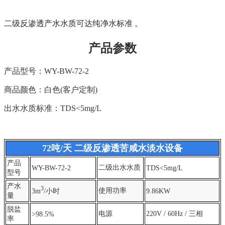
二级反渗透产水水质可达纯净水标准 。
产品参数
产品型号：WY-BW-72-2
商品颜色：白色(客户定制)
出水水质
标准：TDS<5mg/L
72吨/天 二级反渗透苦咸水淡水设备
产品
二级出水水质
WY-BW-72-2
TDS<5mg/L
型号
产水
3
使用功率
3m
/小时
9.86KW
量
脱盐
电源
220V / 60Hz / 三相
>98.5%
率