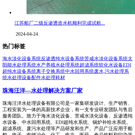
江苏船厂二级反渗透造水机顺利完成试航...
2024-04-24
热门标签
海水淡化设备系统
反渗透纯水设备系统
苦咸水淡化设备系统
太
阳能水处理系统
水产养殖水处理系统
超滤系统
软化水设备
EDI
超纯水设备系统
离子交换系统
中水回用系统
废水,污水处理系
统
水处理设备配件
水处理耗材
珠海汪洋—水处理解决方案厂家
珠海汪洋水处理设备有限公司是一家集研发设计、生产销售、
工程安装为一体的高新技术企业，有一支专业研发团队与售后
服务团队。致力于海水淡化设备、苦咸水淡化设备、反渗透纯
水设备、中水回用系统、EDI超纯水系统、锅炉补给水系统、
超滤系统、废污水处理等产品研发和生产。产品广泛应用于船
舶、电子、电镀冶金、化工、电力、医药、食品饮料和印染等