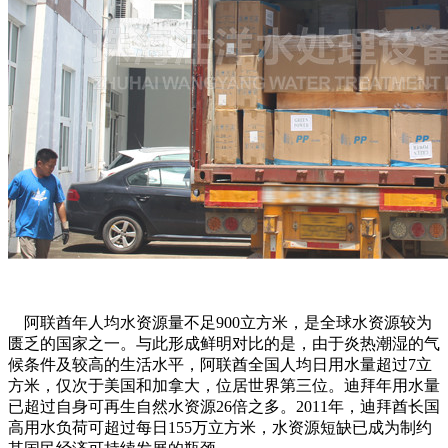
阿联酋年人均水资源量不足
900
立方米，是全球水资源较为
匮乏的国家之一。与此形成鲜明对比的是，由于炎热潮湿的气
候条件及较高的生活水平，阿联酋全国人均日用水量超过
7
立
方米，仅次于美国和加拿大，位居世界第三位。迪拜年用水量
已超过自身可再生自然水资源
26
倍之多。
2011
年，迪拜酋长国
高用水负荷可超过每日
155
万立方米，水资源短缺已成为制约