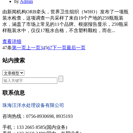
by
Admin
由新闻机构ORB牵头，世界卫生组织（WHO）发布了一项瓶
装水检查，这项调查一共采样了来自19个产地的259瓶瓶装
水，涵盖了市场上常见的11个品牌。根据报告显示，259瓶采
样瓶装水中，仅仅17瓶水合格，不含塑料颗粒，而在...
查看详细
47条
第一页
上一页
3
4
5
6
7
下一页
最后一页
站内搜索
联系信息
珠海汪洋水处理设备有限公司
咨询热线：0756-8930698, 8935193
手机：133 2665 8585(国内业务)