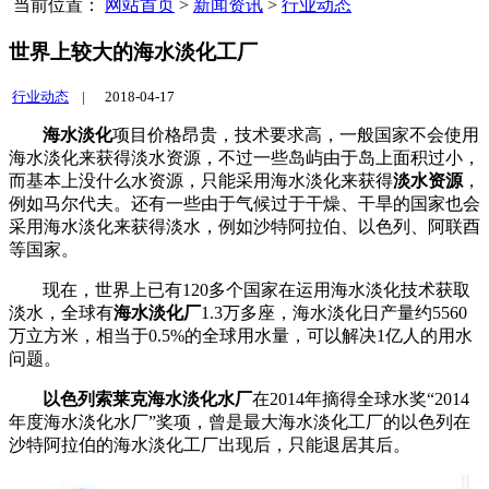
当前位置：
网站首页
>
新闻资讯
>
行业动态
世界上较大的海水淡化工厂
行业动态
|
2018-04-17
海水淡化
项目价格昂贵，技术要求高，一般国家不会使用
海水淡化来获得淡水资源，不过一些岛屿由于岛上面积过小，
而基本上没什么水资源，只能采用海水淡化来获得
淡水资源
，
例如马尔代夫。还有一些由于气候过于干燥、干旱的国家也会
采用海水淡化来获得淡水，例如沙特阿拉伯、以色列、阿联酉
等国家。
现在，世界上已有
120
多个国家在运用海水淡化技术获取
淡水，全球有
海水淡化厂
1.3
万多座，海水淡化日产量约
5560
万立方米，相当于
0.5%
的全球用水量，可以解决
1
亿人的用水
问题。
以色列索莱克海水淡化水厂
在
2014
年摘得全球水奖“
2014
年度海水淡化水厂”奖项，曾是最大海水淡化工厂的以色列在
沙特阿拉伯的海水淡化工厂出现后，只能退居其后。