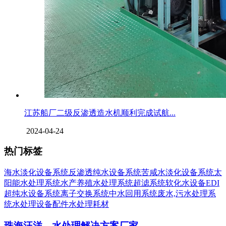
江苏船厂二级反渗透造水机顺利完成试航...
2024-04-24
热门标签
海水淡化设备系统
反渗透纯水设备系统
苦咸水淡化设备系统
太
阳能水处理系统
水产养殖水处理系统
超滤系统
软化水设备
EDI
超纯水设备系统
离子交换系统
中水回用系统
废水,污水处理系
统
水处理设备配件
水处理耗材
珠海汪洋—水处理解决方案厂家