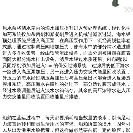
原水泵将储水箱内的海水加压提升进入预处理系统，经过化学
加药系统投加杀菌剂和絮凝剂后进入机械过滤器过滤。海水经
预处理系统后进入高压泵，在高压泵作用下，流经高脱盐率卷
式膜，通过控制调压阀增加压力，使海水中的部分纯水透过膜
进入多孔收集管，经由软管流出设备，而盐分则被阻挡在膜表
面随大部分海水排出设备。滤后水经过水质还原、PH调整以
及阻垢剂添加后进入5um的保安过滤系统，过滤后的低压海水
一路进入高压泵加压，另一路进入压力交换式能量回收装置，
升压后的海水经过增压泵加压后与高压泵出水混合进入反渗透
膜堆系统。高压海水在膜堆的处理下一部分透过膜形成淡水，
经过水质调整后进入淡水水箱储存。其余的高压浓缩水进入压
力交换能量回收装置回收能量后排放。
船舶在营运过程中，每天都要消耗相当数量的淡水，以满足动
力装置运转和船员生活用水的需求。船舶所需的淡水，固然可
以从出发港用水舱携带，但这样做必然要占据一定的舱容，影