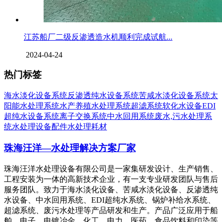
江苏船厂二级反渗透造水机顺利完成试航...
2024-04-24
热门标签
海水淡化设备系统
反渗透纯水设备系统
苦咸水淡化设备系统
太
阳能水处理系统
水产养殖水处理系统
超滤系统
软化水设备
EDI
超纯水设备系统
离子交换系统
中水回用系统
废水,污水处理系
统
水处理设备配件
水处理耗材
珠海汪洋—水处理解决方案厂家
珠海汪洋水处理设备有限公司是一家集研发设计、生产销售、
工程安装为一体的高新技术企业，有一支专业研发团队与售后
服务团队。致力于海水淡化设备、苦咸水淡化设备、反渗透纯
水设备、中水回用系统、EDI超纯水系统、锅炉补给水系统、
超滤系统、废污水处理等产品研发和生产。产品广泛应用于船
舶、电子、电镀冶金、化工、电力、医药、食品饮料和印染等