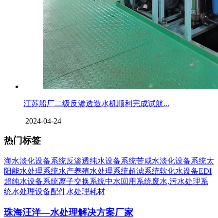
江苏船厂二级反渗透造水机顺利完成试航...
2024-04-24
热门标签
海水淡化设备系统
反渗透纯水设备系统
苦咸水淡化设备系统
太
阳能水处理系统
水产养殖水处理系统
超滤系统
软化水设备
EDI
超纯水设备系统
离子交换系统
中水回用系统
废水,污水处理系
统
水处理设备配件
水处理耗材
珠海汪洋—水处理解决方案厂家