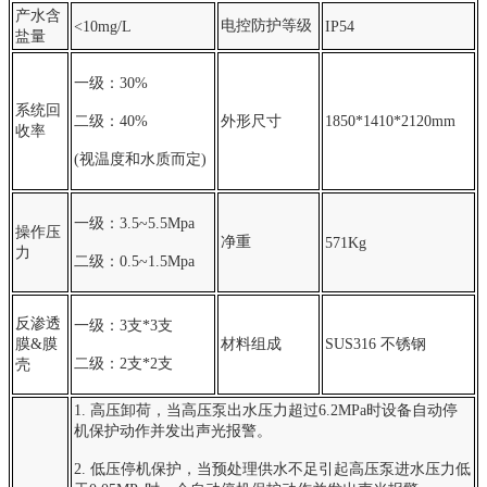
产水含
电控防护等级
<10mg/L
IP54
盐量
一级：30
%
系统回
二级：40%
外形尺寸
1850*1410*2120mm
收率
(视温度和水质而定)
一级：3.5~5.5Mp
a
操作压
净重
571Kg
力
二级：0.5~1.5Mpa
反渗透
一级：3支*3
支
膜&膜
材料组成
SUS316 不锈钢
二级：2支*2支
壳
1. 高压卸荷，当高压泵出水压力超过6.2MPa时设备自动停
机保护动作并发出声光报警。
2. 低压停机保护，当预处理供水不足引起高压泵进水压力低