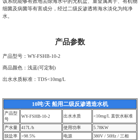
该系统能够有效地去除海水中的无机盐、重金属离子、有机物
细菌及病菌等有害成分，经过二级反渗透将海水淡化为纯净
水。
产品参数
产品型号：WY-FSHB-10-2
商品颜色：浅蓝(可定制)
出水水质
标准：TDS<10mg/L
10吨/天 船用二级反渗透造水机
产品型
出水水质
<10mg/L 直饮水标准
WY-FSHB-10-2
号
产水量
417L/h
使用功率
5.78KW
脱盐率
>98.5%
电源
380V / 50Hz / 三相