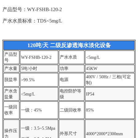
产品型号：WY-FSHB-120-2
产水水质
标准：TDS<5mg/L
120吨/天 二级反渗透海水淡化设备
产品型
产水水质
WY-FSHB-120-2
<5mg/L
号
产水量
5吨/小时
功率
45KW
400V / 50Hz / 三相(可定
脱盐率
电源
>99.5%
制)
产水含
电控防护等
<5mg/L
IP54
盐量
级
一级回
一级：45
%
二级回收率
85%
收率
一级：3.5~5.5Mp
a
操作压
外形尺寸
4000*2000*2300mm
力