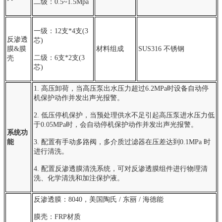
二级：0.5~1.5Mpa
一级：12支*4
支(3
反渗透
芯)
膜&膜
材料组成
SUS316 不锈钢
二级：6支*2支(3
壳
芯)
1. 高压卸荷，当高压泵出水压力超过6.2MPa时设备自动停
机保护动作并发出声光报警。
2. 低压停机保护，当预处理供水不足引起高压泵进水压力低
于0.05MPa时，会自动停机保护动作并发出声光报警。
系统功
能
3. 配置有手动多路阀，多介质过滤器在压差达到0.1MPa 时
进行清洗。
4. 配置反渗透膜清洗系统，可对反渗透膜组件进行物理清
洗、化学清洗和加注保护液。
反渗透膜：8040，美国陶氏 / 东丽 / 海德能
膜壳：FRP材质